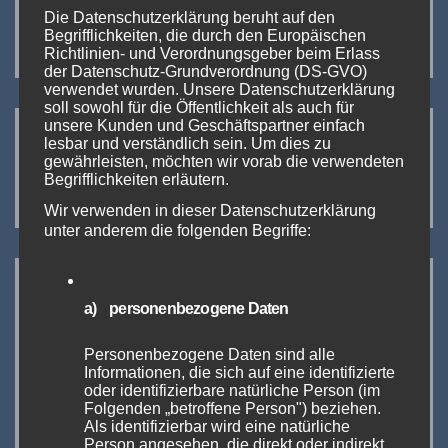
Die Datenschutzerklärung beruht auf den
EVO NXT 2023
Community ist – was
Beitragsnavigation
Begrifflichkeiten, die durch den Europäischen
jeder daraus macht!
Richtlinien- und Verordnungsgeber beim Erlass
der Datenschutz-Grundverordnung (DS-GVO)
verwendet wurden. Unsere Datenschutzerklärung
soll sowohl für die Öffentlichkeit als auch für
unsere Kunden und Geschäftspartner einfach
lesbar und verständlich sein. Um dies zu
gewährleisten, möchten wir vorab die verwendeten
Von
admin
Begrifflichkeiten erläutern.
Wir verwenden in dieser Datenschutzerklärung
unter anderem die folgenden Begriffe:
Ähnlicher Beitrag
a) personenbezogene Daten
Personenbezogene Daten sind alle
Informationen, die sich auf eine identifizierte
oder identifizierbare natürliche Person (im
Folgenden „betroffene Person") beziehen.
Als identifizierbar wird eine natürliche
EVENTS UND VERANSTALTUNGEN
Person angesehen, die direkt oder indirekt,