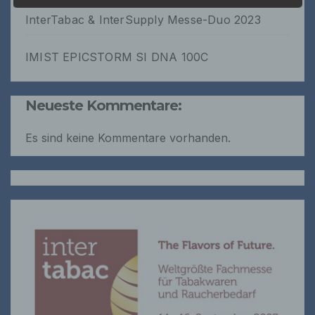
Informationen nicht mehr einer spezifischen
InterTabac & InterSupply Messe-Duo 2023
betroffenen Person zugeordnet werden
können, sofern diese zusätzlichen
Informationen gesondert aufbewahrt werden
IMIST EPICSTORM SI DNA 100C
und technischen und organisatorischen
Maßnahmen unterliegen, die gewährleisten,
dass die personenbezogenen Daten nicht
einer identifizierten oder identifizierbaren
Neueste Kommentare:
natürlichen Person zugewiesen werden.
Es sind keine Kommentare vorhanden.
g) Verantwortlicher oder für die Verarbeitung
Verantwortlicher
Verantwortlicher oder für die Verarbeitung
Verantwortlicher ist die natürliche oder
juristische Person, Behörde, Einrichtung
oder andere Stelle, die allein oder
gemeinsam mit anderen über die Zwecke
und Mittel der Verarbeitung von
personenbezogenen Daten entscheidet.
Sind die Zwecke und Mittel dieser
Verarbeitung durch das Unionsrecht oder
das Recht der Mitgliedstaaten vorgegeben,