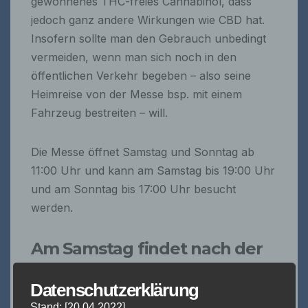
gewonnenes THC-freies Cannabinol, dass
jedoch ganz andere Wirkungen wie CBD hat.
Insofern sollte man den Gebrauch unbedingt
vermeiden, wenn man sich noch in den
öffentlichen Verkehr begeben – also seine
Heimreise von der Messe bsp. mit einem
Fahrzeug bestreiten – will.
Die Messe öffnet Samstag und Sonntag ab
11:00 Uhr und kann am Samstag bis 19:00 Uhr
und am Sonntag bis 17:00 Uhr besucht
werden.
Am Samstag findet nach der
Messe noch eine Party statt,
Datenschutzerklärung
bei der DJ EXOT die Gäste
Stand: [20.04.2022]