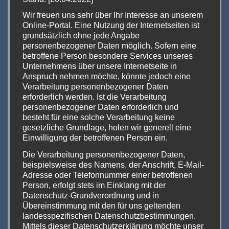
unterhalten wird.
Wir freuen uns sehr über Ihr Interesse an unserem
Online-Portal. Eine Nutzung der Internetseiten ist
Auch das Bühnenprogramm wird musikalisch
grundsätzlich ohne jede Angabe
untermalt,
„House of Arts“
performt am
personenbezogener Daten möglich. Sofern eine
Samstag ab 14:00 Uhr und am Sonntag ab
betroffene Person besondere Services unseres
Unternehmens über unsere Internetseite in
13:00 Uhr ihre neuen Songs.
Anspruch nehmen möchte, könnte jedoch eine
Verarbeitung personenbezogener Daten
Ab 17:00 Uhr findet am Samstag noch eine
erforderlich werden. Ist die Verarbeitung
personenbezogener Daten erforderlich und
Diskussionsrunde
auf der Bühne statt. Unter
besteht für eine solche Verarbeitung keine
dem Motto
„Let’s talk about Hanf“
werden
gesetzliche Grundlage, holen wir generell eine
Einwilligung der betroffenen Person ein.
die aktuellen Herausforderungen und die
Zukunft erörtert.
Die Verarbeitung personenbezogener Daten,
beispielsweise des Namens, der Anschrift, E-Mail-
Adresse oder Telefonnummer einer betroffenen
Daneben gibt es natürlich wieder die
Person, erfolgt stets im Einklang mit der
InterVape Expo Awards
und diverse Give-
Datenschutz-Grundverordnung und in
Übereinstimmung mit den für uns geltenden
Away-Runden.
landesspezifischen Datenschutzbestimmungen.
Mittels dieser Datenschutzerklärung möchte unser