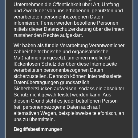
Unternehmen die Öffentlichkeit über Art, Umfang
Den aktuellen Hallenplan und alle weiteren
und Zweck der von uns erhobenen, genutzten und
Informationen bekommt Ihr auch auf der Seite
verarbeiteten personenbezogenen Daten
des Messeveranstalters
hier
.
informieren. Ferner werden betroffene Personen
mittels dieser Datenschutzerklärung über die ihnen
zustehenden Rechte aufgeklärt.
Wir sehen uns in Castrop-Rauxel!
Wir haben als für die Verarbeitung Verantwortlicher
zahlreiche technische und organisatorische
InterVape Expo & InterHanf Expo 2022
Maßnahmen umgesetzt, um einen möglichst
lückenlosen Schutz der über diese Internetseite
Europahalle – Europaplatz 6 – 44575
verarbeiteten personenbezogenen Daten
Castrop-Rauxel
sicherzustellen. Dennoch können Internetbasierte
Samstag 03.12.2022 von 11:00 Uhr bis 19:00
Datenübertragungen grundsätzlich
Sicherheitslücken aufweisen, sodass ein absoluter
Uhr
Schutz nicht gewährleistet werden kann. Aus
Sonntag 04.12.2022 von 11:00 Uhr bis 17:00
diesem Grund steht es jeder betroffenen Person
Uhr.
frei, personenbezogene Daten auch auf
alternativen Wegen, beispielsweise telefonisch, an
uns zu übermitteln.
Begriffsbestimmungen