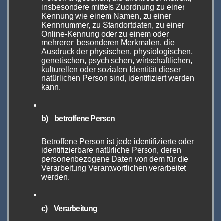
The Hall of Vape 2024
insbesondere mittels Zuordnung zu einer
Kennung wie einem Namen, zu einer
JUNI 9, 2024
ADMIN
Kennnummer, zu Standortdaten, zu einer
Online-Kennung oder zu einem oder
mehreren besonderen Merkmalen, die
Ausdruck der physischen, physiologischen,
genetischen, psychischen, wirtschaftlichen,
kulturellen oder sozialen Identität dieser
natürlichen Person sind, identifiziert werden
kann.
EVENTS UND VERANSTALTUNGEN
InterTabac 2023 (Teil 1)
b) betroffene Person
SEP. 22, 2023
ADMIN
Betroffene Person ist jede identifizierte oder
identifizierbare natürliche Person, deren
personenbezogene Daten von dem für die
Verarbeitung Verantwortlichen verarbeitet
werden.
EVENTS UND VERANSTALTUNGEN
InterTabac & InterSupply
c) Verarbeitung