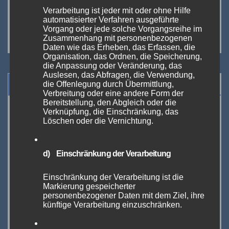
Messe-Duo 2023
Verarbeitung ist jeder mit oder ohne Hilfe
SEP. 9, 2023
ADMIN
automatisierter Verfahren ausgeführte
Vorgang oder jede solche Vorgangsreihe im
Zusammenhang mit personenbezogenen
Daten wie das Erheben, das Erfassen, die
Organisation, das Ordnen, die Speicherung,
die Anpassung oder Veränderung, das
Auslesen, das Abfragen, die Verwendung,
Veranstaltungen
die Offenlegung durch Übermittlung,
Verbreitung oder eine andere Form der
Bereitstellung, den Abgleich oder die
<<
Aug. 2026
>>
Verknüpfung, die Einschränkung, das
Löschen oder die Vernichtung.
M
D
M
D
F
S
S
27
28
29
30
31
1
2
d) Einschränkung der Verarbeitung
3
4
5
6
7
8
9
Einschränkung der Verarbeitung ist die
10
11
12
13
14
15
16
Markierung gespeicherter
personenbezogener Daten mit dem Ziel, ihre
17
18
19
20
21
22
23
künftige Verarbeitung einzuschränken.
24
25
26
27
28
29
30