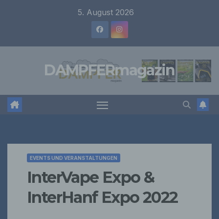
Zum
5. August 2026
Inhalt
springen
DAMPFERmagazin
EVENTS UND VERANSTALTUNGEN
InterVape Expo &
InterHanf Expo 2022