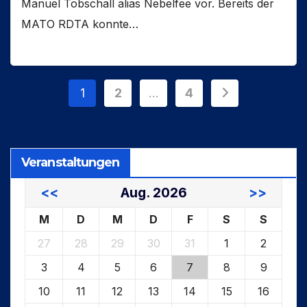
Manuel Tobschall alias Nebelfee vor. Bereits der
MATO RDTA konnte…
Seitennummerierung
1
2
…
4
der
Beiträge
Veranstaltungen
<<
Aug. 2026
>>
M
D
M
D
F
S
S
27
28
29
30
31
1
2
3
4
5
6
7
8
9
10
11
12
13
14
15
16