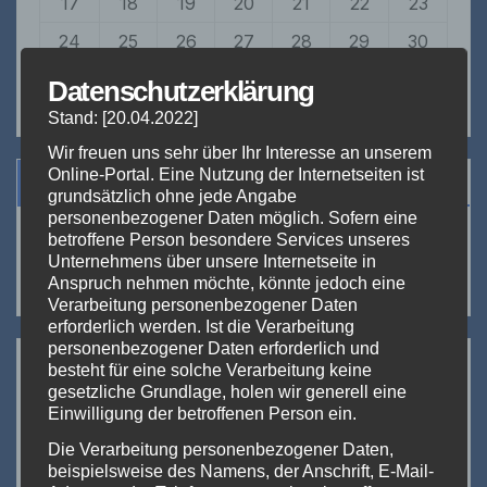
17
18
19
20
21
22
23
24
25
26
27
28
29
30
31
1
2
3
4
5
6
Datenschutzerklärung
Stand: [20.04.2022]
Wir freuen uns sehr über Ihr Interesse an unserem
Online-Portal. Eine Nutzung der Internetseiten ist
Suchen
grundsätzlich ohne jede Angabe
personenbezogener Daten möglich. Sofern eine
betroffene Person besondere Services unseres
Suchen
Unternehmens über unsere Internetseite in
Anspruch nehmen möchte, könnte jedoch eine
Verarbeitung personenbezogener Daten
erforderlich werden. Ist die Verarbeitung
personenbezogener Daten erforderlich und
Neueste Beiträge:
besteht für eine solche Verarbeitung keine
gesetzliche Grundlage, holen wir generell eine
The Hall of Vape 2024
Einwilligung der betroffenen Person ein.
Die Verarbeitung personenbezogener Daten,
DICODES goes small
beispielsweise des Namens, der Anschrift, E-Mail-