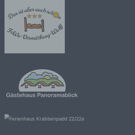
Einschränkung der Verarbeitung ist die
Markierung gespeicherter
personenbezogener Daten mit dem Ziel, ihre
künftige Verarbeitung einzuschränken.
e) Profiling
Profiling ist jede Art der automatisierten
Verarbeitung personenbezogener Daten, die
darin besteht, dass diese
personenbezogenen Daten verwendet
werden, um bestimmte persönliche Aspekte,
die sich auf eine natürliche Person beziehen,
zu bewerten, insbesondere, um Aspekte
bezüglich Arbeitsleistung, wirtschaftlicher
Lage, Gesundheit, persönlicher Vorlieben,
Interessen, Zuverlässigkeit, Verhalten,
Aufenthaltsort oder Ortswechsel dieser
natürlichen Person zu analysieren oder
vorherzusagen.