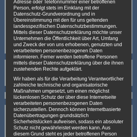
Adresse oder Telefonnummer einer betroffenen
Person, erfolgt stets im Einklang mit der
InterTabac 2023 (Teil 1)
Datenschutz-Grundverordnung und in
Übereinstimmung mit den für uns geltenden
landesspezifischen Datenschutzbestimmungen.
InterTabac & InterSupply Messe-Duo 2023
Mittels dieser Datenschutzerklärung möchte unser
Unternehmen die Öffentlichkeit über Art, Umfang
IMIST EPICSTORM SI DNA 100C
und Zweck der von uns erhobenen, genutzten und
verarbeiteten personenbezogenen Daten
informieren. Ferner werden betroffene Personen
mittels dieser Datenschutzerklärung über die ihnen
Neueste Kommentare:
zustehenden Rechte aufgeklärt.
Es sind keine Kommentare vorhanden.
Wir haben als für die Verarbeitung Verantwortlicher
zahlreiche technische und organisatorische
Maßnahmen umgesetzt, um einen möglichst
lückenlosen Schutz der über diese Internetseite
verarbeiteten personenbezogenen Daten
sicherzustellen. Dennoch können Internetbasierte
Datenübertragungen grundsätzlich
Sicherheitslücken aufweisen, sodass ein absoluter
Schutz nicht gewährleistet werden kann. Aus
diesem Grund steht es jeder betroffenen Person