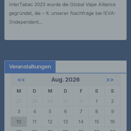
InterTabac 2023 wurde die Global Vape Alliance
gegründet, die – lt. unserer Nachfrage bei IEVA-
(Independent…
Veranstaltungen
<<
Aug. 2026
>>
M
D
M
D
F
S
S
27
28
29
30
31
1
2
3
4
5
6
7
8
9
10
11
12
13
14
15
16