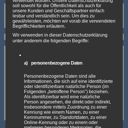
verwendet wurden. Unsere Datenschutzerklärung
soll sowohl für die Öffentlichkeit als auch für
Neueste Kommentare:
unsere Kunden und Geschäftspartner einfach
lesbar und verständlich sein. Um dies zu
Es sind keine Kommentare vorhanden.
gewährleisten, möchten wir vorab die verwendeten
Begrifflichkeiten erläutern.
Wir verwenden in dieser Datenschutzerklärung
unter anderem die folgenden Begriffe:
a) personenbezogene Daten
Personenbezogene Daten sind alle
Informationen, die sich auf eine identifizierte
oder identifizierbare natürliche Person (im
Folgenden „betroffene Person") beziehen.
Als identifizierbar wird eine natürliche
Person angesehen, die direkt oder indirekt,
insbesondere mittels Zuordnung zu einer
https://www.intertabac.de
Kennung wie einem Namen, zu einer
Kennnummer, zu Standortdaten, zu einer
Online-Kennung oder zu einem oder
mehreren besonderen Merkmalen, die