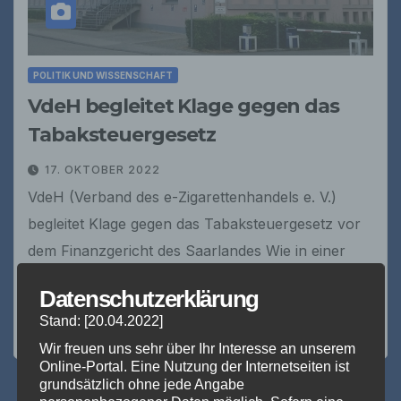
POLITIK UND WISSENSCHAFT
VdeH begleitet Klage gegen das
Tabaksteuergesetz
17. OKTOBER 2022
VdeH (Verband des e-Zigarettenhandels e. V.)
begleitet Klage gegen das Tabaksteuergesetz vor
dem Finanzgericht des Saarlandes Wie in einer
Pressemitteilung des VdeH e.V. heute
Datenschutzerklärung
veröffentlicht, begleitet der VdeH die am…
Stand: [20.04.2022]
Wir freuen uns sehr über Ihr Interesse an unserem
Online-Portal. Eine Nutzung der Internetseiten ist
grundsätzlich ohne jede Angabe