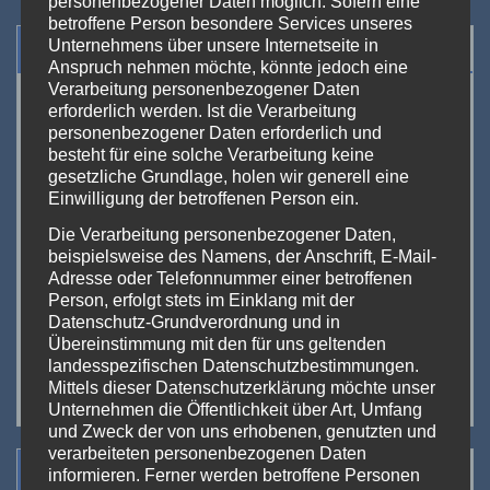
personenbezogener Daten möglich. Sofern eine
betroffene Person besondere Services unseres
Veranstaltungen
Unternehmens über unsere Internetseite in
Anspruch nehmen möchte, könnte jedoch eine
Verarbeitung personenbezogener Daten
<<
Aug. 2026
>>
erforderlich werden. Ist die Verarbeitung
personenbezogener Daten erforderlich und
M
D
M
D
F
S
S
besteht für eine solche Verarbeitung keine
27
28
29
30
31
1
2
gesetzliche Grundlage, holen wir generell eine
Einwilligung der betroffenen Person ein.
3
4
5
6
7
8
9
Die Verarbeitung personenbezogener Daten,
10
11
12
13
14
15
16
beispielsweise des Namens, der Anschrift, E-Mail-
Adresse oder Telefonnummer einer betroffenen
17
18
19
20
21
22
23
Person, erfolgt stets im Einklang mit der
Datenschutz-Grundverordnung und in
24
25
26
27
28
29
30
Übereinstimmung mit den für uns geltenden
landesspezifischen Datenschutzbestimmungen.
31
1
2
3
4
5
6
Mittels dieser Datenschutzerklärung möchte unser
Unternehmen die Öffentlichkeit über Art, Umfang
und Zweck der von uns erhobenen, genutzten und
verarbeiteten personenbezogenen Daten
Suchen
informieren. Ferner werden betroffene Personen