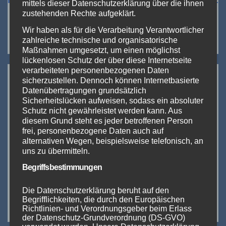
mittels dieser Datenschutzerklärung über die ihnen
zustehenden Rechte aufgeklärt.
Suchen
Wir haben als für die Verarbeitung Verantwortlicher
zahlreiche technische und organisatorische
Maßnahmen umgesetzt, um einen möglichst
lückenlosen Schutz der über diese Internetseite
Neueste Beiträge:
verarbeiteten personenbezogenen Daten
sicherzustellen. Dennoch können Internetbasierte
Datenübertragungen grundsätzlich
The Hall of Vape 2024
Sicherheitslücken aufweisen, sodass ein absoluter
Schutz nicht gewährleistet werden kann. Aus
diesem Grund steht es jeder betroffenen Person
DICODES goes small
frei, personenbezogene Daten auch auf
alternativen Wegen, beispielsweise telefonisch, an
InterTabac 2023 (Teil 1)
uns zu übermitteln.
Begriffsbestimmungen
InterTabac & InterSupply Messe-Duo 2023
Die Datenschutzerklärung beruht auf den
Begrifflichkeiten, die durch den Europäischen
IMIST EPICSTORM SI DNA 100C
Richtlinien- und Verordnungsgeber beim Erlass
der Datenschutz-Grundverordnung (DS-GVO)