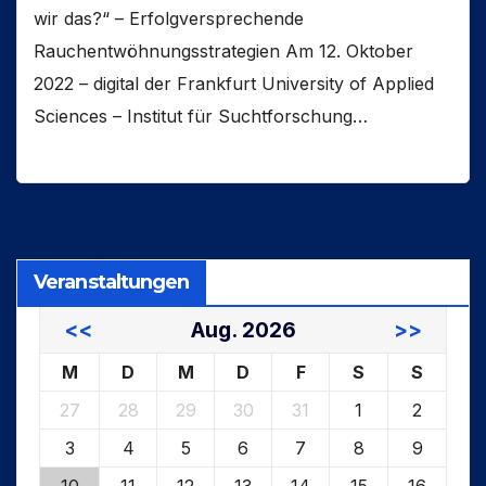
wir das?“ – Erfolgversprechende
Rauchentwöhnungsstrategien Am 12. Oktober
2022 – digital der Frankfurt University of Applied
Sciences – Institut für Suchtforschung…
Veranstaltungen
<<
Aug. 2026
>>
M
D
M
D
F
S
S
27
28
29
30
31
1
2
3
4
5
6
7
8
9
10
11
12
13
14
15
16