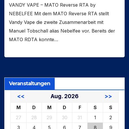
VANDY VAPE – MATO Reverse RTA by
NEBELFEE Mit dem MATO Reverse RTA stellt
Vandy Vape die zweite Zusammenarbeit mit
Manuel Tobschall alias Nebelfee vor. Bereits der
MATO RDTA konnte…
Veranstaltungen
<<
Aug. 2026
>>
M
D
M
D
F
S
S
27
28
29
30
31
1
2
3
4
5
6
7
8
9