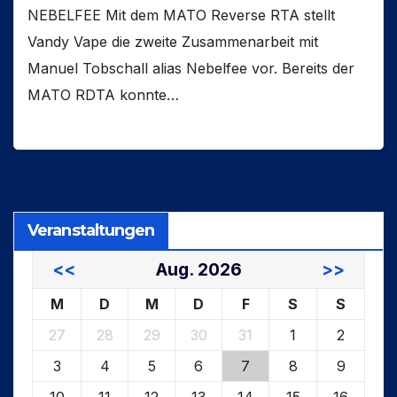
NEBELFEE Mit dem MATO Reverse RTA stellt
Vandy Vape die zweite Zusammenarbeit mit
Manuel Tobschall alias Nebelfee vor. Bereits der
MATO RDTA konnte…
Veranstaltungen
<<
Aug. 2026
>>
M
D
M
D
F
S
S
27
28
29
30
31
1
2
3
4
5
6
7
8
9
10
11
12
13
14
15
16