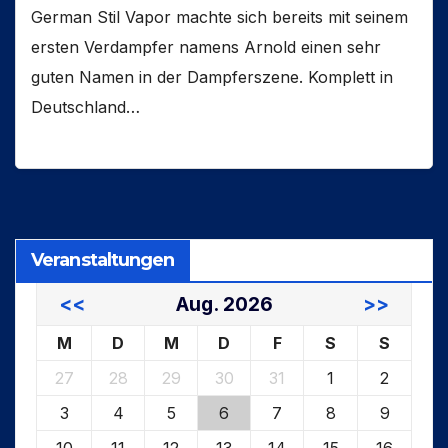
German Stil Vapor machte sich bereits mit seinem
ersten Verdampfer namens Arnold einen sehr
guten Namen in der Dampferszene. Komplett in
Deutschland…
Veranstaltungen
<<
Aug. 2026
>>
M
D
M
D
F
S
S
27
28
29
30
31
1
2
3
4
5
6
7
8
9
10
11
12
13
14
15
16