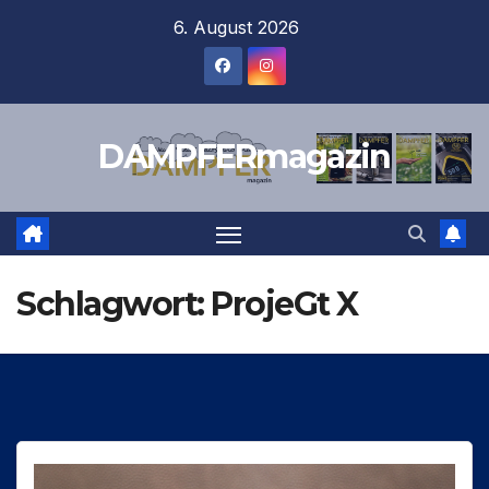
Zum
6. August 2026
Inhalt
springen
DAMPFERmagazin
Schlagwort:
ProjeGt X