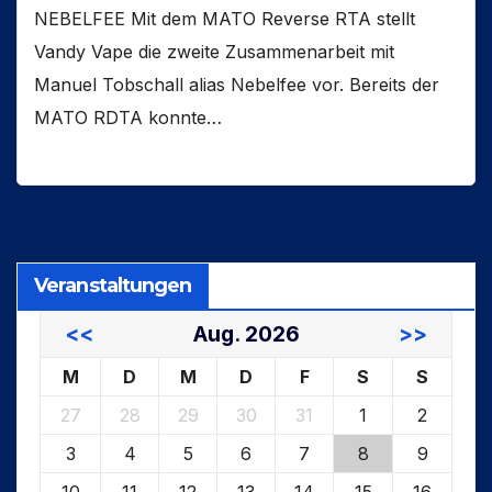
NEBELFEE Mit dem MATO Reverse RTA stellt
Vandy Vape die zweite Zusammenarbeit mit
Manuel Tobschall alias Nebelfee vor. Bereits der
MATO RDTA konnte…
Veranstaltungen
<<
Aug. 2026
>>
M
D
M
D
F
S
S
27
28
29
30
31
1
2
3
4
5
6
7
8
9
10
11
12
13
14
15
16