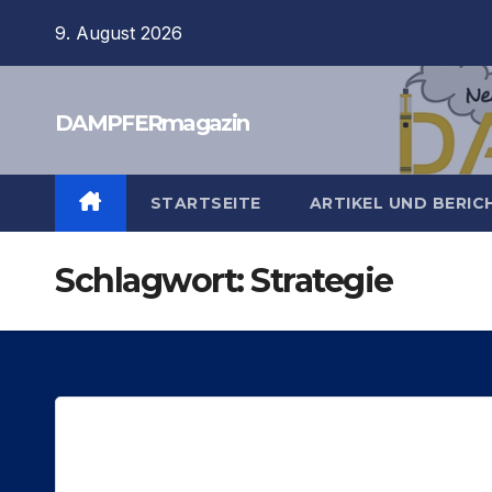
Zum
9. August 2026
Inhalt
springen
DAMPFERmagazin
STARTSEITE
ARTIKEL UND BERI
Schlagwort:
Strategie