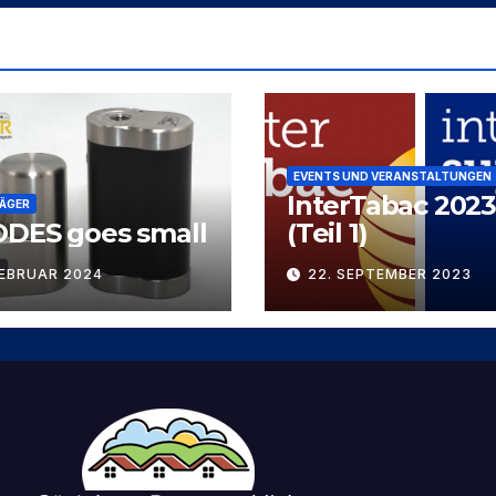
EVENTS UND VERANSTALTUNGEN
InterTabac 2023
ÄGER
ODES goes small
(Teil 1)
FEBRUAR 2024
22. SEPTEMBER 2023