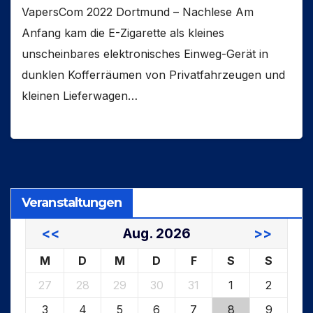
VapersCom 2022 Dortmund – Nachlese Am
Anfang kam die E-Zigarette als kleines
unscheinbares elektronisches Einweg-Gerät in
dunklen Kofferräumen von Privatfahrzeugen und
kleinen Lieferwagen…
Veranstaltungen
<<
Aug. 2026
>>
M
D
M
D
F
S
S
27
28
29
30
31
1
2
3
4
5
6
7
8
9