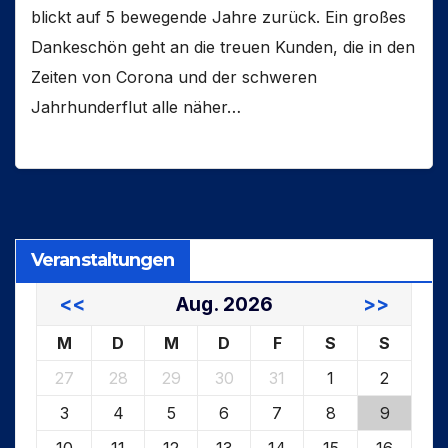
blickt auf 5 bewegende Jahre zurück. Ein großes
Dankeschön geht an die treuen Kunden, die in den
Zeiten von Corona und der schweren
Jahrhunderflut alle näher…
Veranstaltungen
<<
Aug. 2026
>>
M
D
M
D
F
S
S
27
28
29
30
31
1
2
3
4
5
6
7
8
9
10
11
12
13
14
15
16