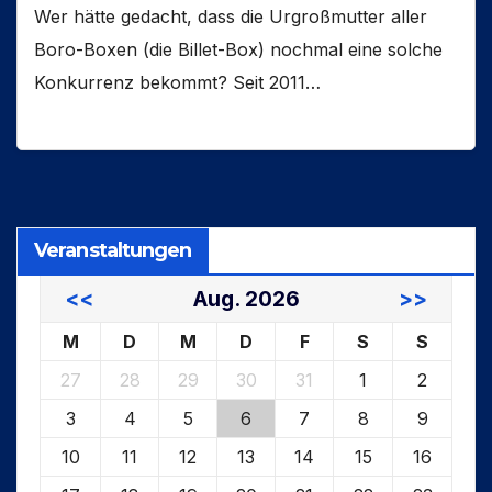
Wer hätte gedacht, dass die Urgroßmutter aller
Boro-Boxen (die Billet-Box) nochmal eine solche
Konkurrenz bekommt? Seit 2011…
Veranstaltungen
<<
Aug. 2026
>>
M
D
M
D
F
S
S
27
28
29
30
31
1
2
3
4
5
6
7
8
9
10
11
12
13
14
15
16