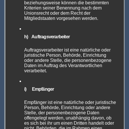
beziehungsweise können die bestimmten
Give-Away-Partys, Musik,
Kriterien seiner Benennung nach dem
Unionsrecht oder dem Recht der
Produktpräsentationen, Neuheiten
Mitgliedstaaten vorgesehen werden.
Vorstellungen und und und.
Auch ein Conference Center mit
h) Auftragsverarbeiter
zahlreichen Referenten,
Wissenschaftlern und Prominenten ist
Auftragsverarbeiter ist eine natürliche oder
wieder am Start, denn die vielen
juristische Person, Behörde, Einrichtung
oder andere Stelle, die personenbezogene
wissenschaftlichen Untersuchungen zur
Daten im Auftrag des Verantwortlichen
E-Zigarette der letzten Jahre machen nur
verarbeitet.
Sinn, wenn auch die Ergebnisse beim
Konsumenten und den Politikern
i) Empfänger
ankommen.
Kulinarische Genüsse im Catering
Empfänger ist eine natürliche oder juristische
Outdoor Park
Person, Behörde, Einrichtung oder andere
Stelle, der personenbezogene Daten
Und natürlich
keine
Covid-
offengelegt werden, unabhängig davon, ob
Einschränkungen!
es sich bei ihr um einen Dritten handelt oder
nicht. Behörden, die im Rahmen eines