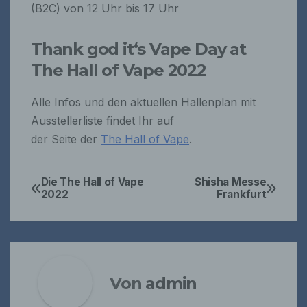
Tel.: +49 611 1408-0
(B2C) von 12 Uhr bis 17 Uhr
Fax: +49 611 1408-611
Web:
https://datenschutz.hessen.de/
Thank god it‘s Vape Day at
Cookies / SessionStorage / LocalStorage
The Hall of Vape 2022
Die Internetseiten verwenden teilweise so
Alle Infos und den aktuellen Hallenplan mit
genannte Cookies, LocalStorage und
Ausstellerliste findet Ihr auf
SessionStorage. Dies dient dazu, unser Angebot
nutzerfreundlicher, effektiver und sicherer zu
der Seite der
The Hall of Vape
.
machen. Local Storage und SessionStorage ist
eine Technologie, mit welcher ihr Browser Daten
auf Ihrem Computer oder mobilen Gerät
Die The Hall of Vape
Shisha Messe
Beitragsnavigation
abspeichert. Cookies sind Textdateien, welche
2022
Frankfurt
über einen Internetbrowser auf einem
Computersystem abgelegt und gespeichert
werden. Sie können die Verwendung von Cookies,
LocalStorage und SessionStorage durch
entsprechende Einstellung in Ihrem Browser
verhindern.
Zahlreiche Internetseiten und Server verwenden
Von
admin
Cookies. Viele Cookies enthalten eine sogenannte
Cookie-ID. Eine Cookie-ID ist eine eindeutige