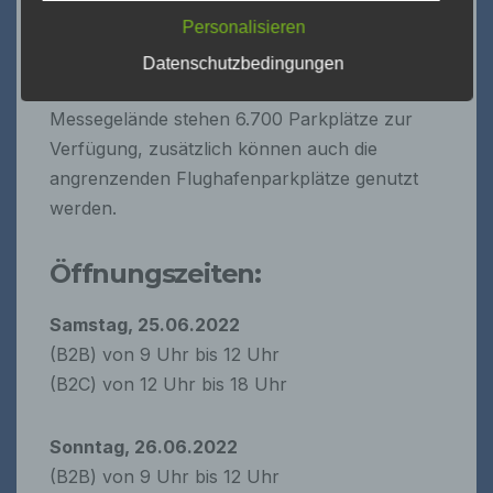
Manfred Schindler
Personalisieren
Am Steinbruch 8
In unmittelbarer Nähe zum Messegelände
Datenschutzbedingungen
65779 Kelkheim
verlaufen die Autobahnen A8 und A81. Am
Tel.: +49 (0) 174 20 60 90 6
Messegelände stehen 6.700 Parkplätze zur
eMail: redaktion@dampfermagazin.de
Verfügung, zusätzlich können auch die
angrenzenden Flughafenparkplätze genutzt
UMSt-ID: DE-263787419
werden.
Gemäß Art. 77 DSGVO haben Sie das Recht, sich
bei einer Aufsichtsbehörde zu beschweren.
In der Regel können Sie sich hierfür an die
Öffnungszeiten:
Aufsichtsbehörde Ihres üblichen Aufenthaltsortes
oder Arbeitsplatzes oder unseres
Samstag, 25.06.2022
Unternehmenssitzes unter nachfolgenden
Kontaktdaten wenden:
(B2B) von 9 Uhr bis 12 Uhr
(B2C) von 12 Uhr bis 18 Uhr
Der Landesbeauftragte für den Datenschutz
Hessen
Postfach 3163
Sonntag, 26.06.2022
65021 Wiesbaden
(B2B) von 9 Uhr bis 12 Uhr