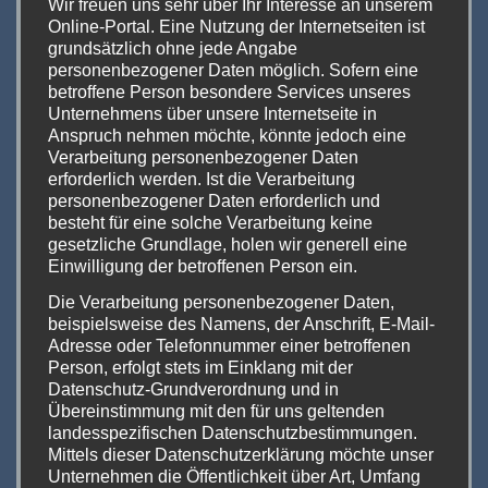
Wir freuen uns sehr über Ihr Interesse an unserem
hierzulande jedoch keine weiteren Regelungen
Online-Portal. Eine Nutzung der Internetseiten ist
grundsätzlich ohne jede Angabe
zur Hardware beinhaltet, sind deutsche
personenbezogener Daten möglich. Sofern eine
Konsumenten derzeit eigentlich safe und
betroffene Person besondere Services unseres
Unternehmens über unsere Internetseite in
können sich auch weiterhin an einem
Anspruch nehmen möchte, könnte jedoch eine
Hardware-Angebot erfreuen, das – zumindest
Verarbeitung personenbezogener Daten
in den Grundzügen – dem bisherigen
erforderlich werden. Ist die Verarbeitung
personenbezogener Daten erforderlich und
entspricht.
besteht für eine solche Verarbeitung keine
gesetzliche Grundlage, holen wir generell eine
Auch den europäischen Hardware-Herstellern
Einwilligung der betroffenen Person ein.
und Moddern verschafft das etwas Luft, um
Die Verarbeitung personenbezogener Daten,
sich auch wieder neuen Projekten zuwenden
beispielsweise des Namens, der Anschrift, E-Mail-
Adresse oder Telefonnummer einer betroffenen
zu können.
Person, erfolgt stets im Einklang mit der
Datenschutz-Grundverordnung und in
Übereinstimmung mit den für uns geltenden
Auf dem Dampfergrillen konnte ich
landesspezifischen Datenschutzbestimmungen.
beispielsweise bereits einen Akkuträger-
Mittels dieser Datenschutzerklärung möchte unser
Prototypen in Augenschein nehmen, der auf
Unternehmen die Öffentlichkeit über Art, Umfang