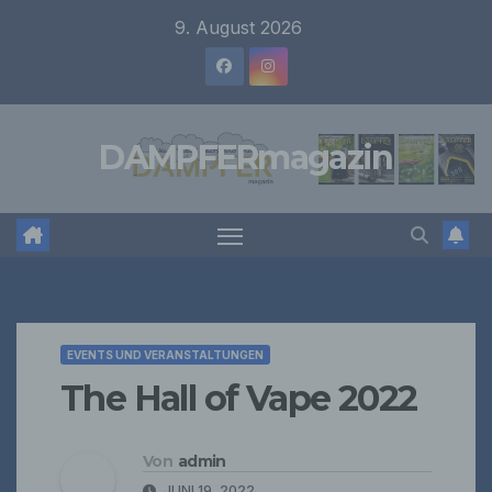
Zum
9. August 2026
Inhalt
springen
DAMPFERmagazin
EVENTS UND VERANSTALTUNGEN
The Hall of Vape 2022
Von
admin
JUNI 19, 2022