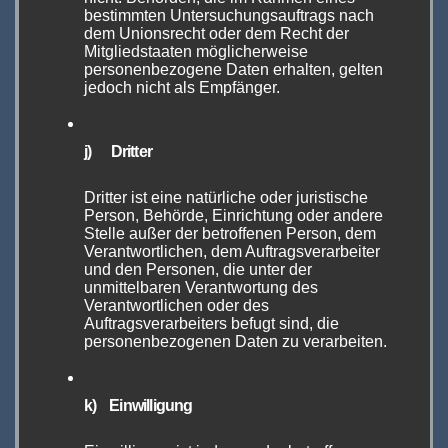
bestimmten Untersuchungsauftrags nach
Und während ich das so schreibe, hätte ich
dem Unionsrecht oder dem Recht der
Lust, sofort nach Stuttgart aufzubrechen und
Mitgliedstaaten möglicherweise
personenbezogene Daten erhalten, gelten
die letzten drei Jahre einfach abzuschütteln.
jedoch nicht als Empfänger.
j) Dritter
Egal, die paar Tage bekomme ich auch noch
Dritter ist eine natürliche oder juristische
rum und dann geht’s ab auf die
Person, Behörde, Einrichtung oder andere
Stelle außer der betroffenen Person, dem
Verantwortlichen, dem Auftragsverarbeiter
The Hall of Vape 2022!
und den Personen, die unter der
unmittelbaren Verantwortung des
Verantwortlichen oder des
Alle Wege führen zur The Hall
Auftragsverarbeiters befugt sind, die
personenbezogenen Daten zu verarbeiten.
of Vape 2022
Landesmesse Stuttgart GmbH
k) Einwilligung
Messepiazza 1