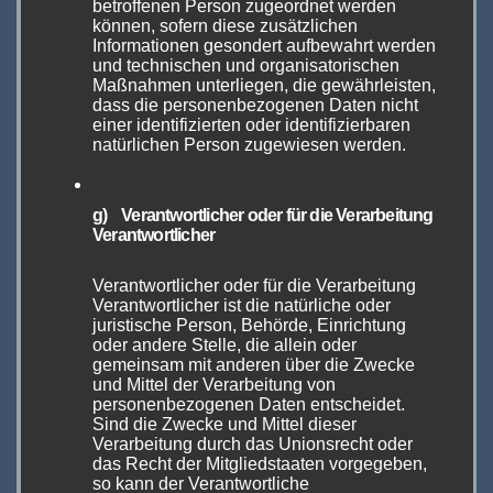
betroffenen Person zugeordnet werden
können, sofern diese zusätzlichen
Informationen gesondert aufbewahrt werden
und technischen und organisatorischen
Maßnahmen unterliegen, die gewährleisten,
dass die personenbezogenen Daten nicht
einer identifizierten oder identifizierbaren
natürlichen Person zugewiesen werden.
Mit 27 Teilnehmern ist die Modders Gallery
g) Verantwortlicher oder für die Verarbeitung
auch 2022 wieder recht gut gefüllt und
Verantwortlicher
verspricht sehr interessant zu werden. Denn
neben einigen alten Bekannten gibt es auch
Verantwortlicher oder für die Verarbeitung
Verantwortlicher ist die natürliche oder
etliche neue Namen, die Hoffnung auf die
juristische Person, Behörde, Einrichtung
Zukunft machen.
oder andere Stelle, die allein oder
gemeinsam mit anderen über die Zwecke
und Mittel der Verarbeitung von
Und was erwartet uns sonst
personenbezogenen Daten entscheidet.
Sind die Zwecke und Mittel dieser
noch?
Verarbeitung durch das Unionsrecht oder
das Recht der Mitgliedstaaten vorgegeben,
so kann der Verantwortliche
Ein spektakuläres Bühnenprogramm mit