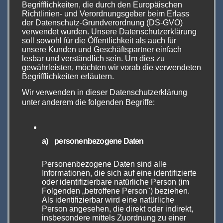
Verkaufserfolg realisierbar sein wird.
Begrifflichkeiten, die durch den Europäischen
Richtlinien- und Verordnungsgeber beim Erlass
der Datenschutz-Grundverordnung (DS-GVO)
Für mich immer noch eine der wichtigsten
verwendet wurden. Unsere Datenschutzerklärung
soll sowohl für die Öffentlichkeit als auch für
Anlaufstellen auf der The Hall of Vape:
unsere Kunden und Geschäftspartner einfach
lesbar und verständlich sein. Um dies zu
gewährleisten, möchten wir vorab die verwendeten
Die Modders-Gallery
Begrifflichkeiten erläutern.
Wir verwenden in dieser Datenschutzerklärung
Wie ist das Dampfen, so wie wir es heute
unter anderem die folgenden Begriffe:
kennen, eigentlich entstanden?
Zunächst waren da die Produkte für den
a) personenbezogene Daten
Massenmarkt. Einweg E-Zigaretten mit einer
kleinen nicht nachladbaren Batterie und ein
Personenbezogene Daten sind alle
Informationen, die sich auf eine identifizierte
bisschen eingeschweißter feuchter Watte, die
oder identifizierbare natürliche Person (im
einem den Weg „weg von der Tabakzigarette“
Folgenden „betroffene Person") beziehen.
Als identifizierbar wird eine natürliche
ebnen sollten. Dann kamen die Hobbyisten
Person angesehen, die direkt oder indirekt,
und bauten aus ein bisschen Holz, Metall und
insbesondere mittels Zuordnung zu einer