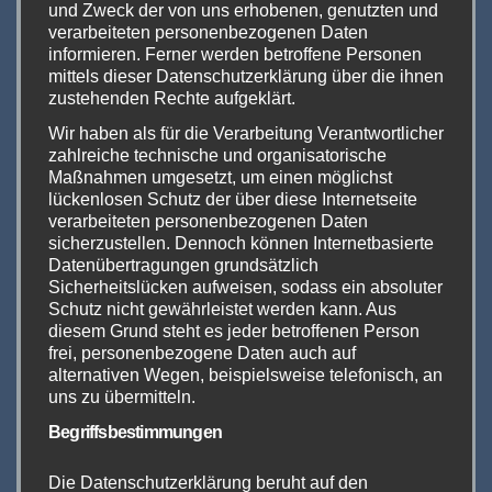
und Zweck der von uns erhobenen, genutzten und
der The Hall of Vape dann mit weiteren
verarbeiteten personenbezogenen Daten
Prototypen offiziell vorgestellt wird.
informieren. Ferner werden betroffene Personen
Verkaufsstart wird jedoch erst im vierten
mittels dieser Datenschutzerklärung über die ihnen
zustehenden Rechte aufgeklärt.
Quartal 2022 sein, je nachdem, wie die
Wir haben als für die Verarbeitung Verantwortlicher
Community auf die Produkte reagiert und in
zahlreiche technische und organisatorische
welchen Mengen die Akkuträger dann
Maßnahmen umgesetzt, um einen möglichst
hergestellt werden können.
lückenlosen Schutz der über diese Internetseite
verarbeiteten personenbezogenen Daten
sicherzustellen. Dennoch können Internetbasierte
Ja die Dampferwelt hat sich verändert.
Datenübertragungen grundsätzlich
Während ein Großteil der Hersteller sich
Sicherheitslücken aufweisen, sodass ein absoluter
Schutz nicht gewährleistet werden kann. Aus
inzwischen dem Massenmarkt verschrieben
diesem Grund steht es jeder betroffenen Person
haben, gibt es noch ein paar wenige
frei, personenbezogene Daten auch auf
europäische Hersteller, die jedoch nicht mehr
alternativen Wegen, beispielsweise telefonisch, an
uns zu übermitteln.
aufs gerade wohl mal ein paar Tausend Geräte
Begriffsbestimmungen
vorproduzieren können, sondern mittlerweile
genau abschätzen müssen, ob und wie ein
Die Datenschutzerklärung beruht auf den