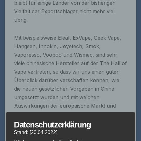
bleibt für einige Länder von der bisherigen
Vielfalt der Exportschlager nicht mehr viel
übrig.
Mit beispielsweise Eleaf, ExVape, Geek Vape,
Hangsen, Innokin, Joyetech, Smok,
Vaporesso, Voopoo und Wismec, sind sehr
viele chinesische Hersteller auf der The Hall of
Vape vertreten, so dass wir uns einen guten
Überblick darüber verschaffen können, wie
die neuen gesetzlichen Vorgaben in China
umgesetzt wurden und mit welchen
Auswirkungen der europäische Markt und
auch der europäische Konsument gerade im
Hardwarebereich zu rechnen hat.
Datenschutzerklärung
Stand: [20.04.2022]
Da das Tabaksteuermodernisierungsgesetz