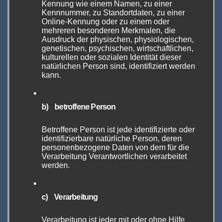
Kennung wie einem Namen, zu einer
ein paar Drähten die ersten eigenen
Kennnummer, zu Standortdaten, zu einer
Akkuträger und Verdampfer. Aus den
Online-Kennung oder zu einem oder
mehreren besonderen Merkmalen, die
Hobbyisten wurden kleine Unternehmen, aus
Ausdruck der physischen, physiologischen,
denen dann so innovative Firmen wie
genetischen, psychischen, wirtschaftlichen,
kulturellen oder sozialen Identität dieser
Steampipes, Statt-Qualm, Flash-e-Vapor, IMist,
natürlichen Person sind, identifiziert werden
Dicodes, oder auch Stutt-Art wurden (um mal
kann.
ein paar zu nennen, die auch auf der The Hall
of Vape vertreten sein werden).
b) betroffene Person
Betroffene Person ist jede identifizierte oder
identifizierbare natürliche Person, deren
personenbezogene Daten von dem für die
Verarbeitung Verantwortlichen verarbeitet
werden.
c) Verarbeitung
Verarbeitung ist jeder mit oder ohne Hilfe