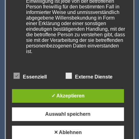
Einwilligung ist jede von der betroffenen
70629 Stuttgart
Person freiwillig für den bestimmten Fall in
Deutschland
informierter Weise und unmissverständlich
abgegebene Willensbekundung in Form
einer Erklärung oder einer sonstigen
Das Stuttgarter Messegelände befindet sich
eindeutigen bestätigenden Handlung, mit der
die betroffene Person zu verstehen gibt, dass
direkt neben dem Flughafen Stuttgart, mit
sie mit der Verarbeitung der sie betreffenden
direktem Anschluss an alle
personenbezogenen Daten einverstanden
ist.
Verkehrsmöglichkeiten. Das Messegelände
erreicht man vom Flughafen aus in nur 355
Schritten.
Name und Anschrift des für die Verarbeitung
Essenziell
Externe Dienste
Verantwortlichen
Die S-Bahn Haltestelle „Flughafen / Messe“
Verantwortlicher im Sinne der Datenschutz-
✓ Akzeptieren
liegt nur 200 Meter von Eingang entfernt und
Grundverordnung, sonstiger in den Mitgliedstaaten
in nur 27 Minuten (ohne Umsteigen) ist man
der Europäischen Union geltenden
Datenschutzgesetze und anderer Bestimmungen
mit einer der beiden S-Bahn-Linien vom
Auswahl speichern
mit datenschutzrechtlichem Charakter ist:
Hauptbahnhof aus da. Fast rund um die Uhr
DAMPFERmagazin
also die schnellste Verbindung zwischen
✕ Ablehnen
Herausgeber:
Stuttgarts Hauptbahnhof und der Messe.