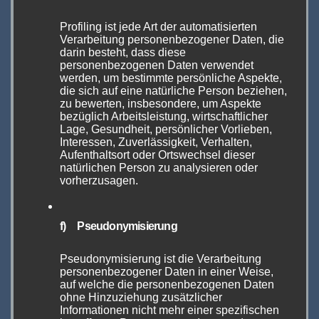
bezeichnen. Stirbt die Modderszene aus, stirbt
auch das Dampfen, so wie wir es kennen, aus.
Profiling ist jede Art der automatisierten
Verarbeitung personenbezogener Daten, die
darin besteht, dass diese
Letztlich liegt es daher beim Konsumenten, ob
personenbezogenen Daten verwendet
werden, um bestimmte persönliche Aspekte,
er kleinen Moddern mit dem Kauf der
die sich auf eine natürliche Person beziehen,
Produkte Luft zum atmen lässt, oder nicht.
zu bewerten, insbesondere, um Aspekte
bezüglich Arbeitsleistung, wirtschaftlicher
Und es liegt natürlich an solchen Events wie
Lage, Gesundheit, persönlicher Vorlieben,
der The Hall of Vape, die kleinen Moddern
Interessen, Zuverlässigkeit, Verhalten,
Aufenthaltsort oder Ortswechsel dieser
eine Bühne bereiten, um ihre Innovationen
natürlichen Person zu analysieren oder
überhaupt präsentieren zu können.
vorherzusagen.
f) Pseudonymisierung
Pseudonymisierung ist die Verarbeitung
personenbezogener Daten in einer Weise,
auf welche die personenbezogenen Daten
ohne Hinzuziehung zusätzlicher
Informationen nicht mehr einer spezifischen