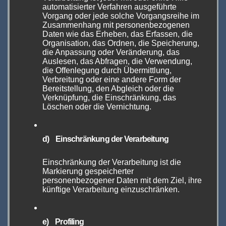
automatisierter Verfahren ausgeführte
Vorgang oder jede solche Vorgangsreihe im
Modder sind nach wie vor nichts anderes als
Zusammenhang mit personenbezogenen
Daten wie das Erheben, das Erfassen, die
Hobbyisten, die in Kleinserie Dampfsysteme
Organisation, das Ordnen, die Speicherung,
selbst entwickeln, selbst herstellen und selbst
die Anpassung oder Veränderung, das
Auslesen, das Abfragen, die Verwendung,
verkaufen. Durch ihren unermüdlichen
die Offenlegung durch Übermittlung,
Einsatz, ihre Experimentierfreude und der
Verbreitung oder eine andere Form der
Bereitstellung, den Abgleich oder die
Liebe zum Handwerk, erschaffen sie Geräte,
Verknüpfung, die Einschränkung, das
die auch heute noch viele neue Innovationen
Löschen oder die Vernichtung.
hervorbringen. Klar finden wir viele Namen,
die lange zu den Moddern gehörten, heute im
d) Einschränkung der Verarbeitung
Massenmarkt wieder, aber das zeigt, dass man
ohne gute Ideen auch keinen Massenmarkt
Einschränkung der Verarbeitung ist die
Markierung gespeicherter
beliefern kann.
personenbezogener Daten mit dem Ziel, ihre
künftige Verarbeitung einzuschränken.
Man kann daher die Modderszene durchaus
als die Wiege der Dampferbranche
e) Profiling