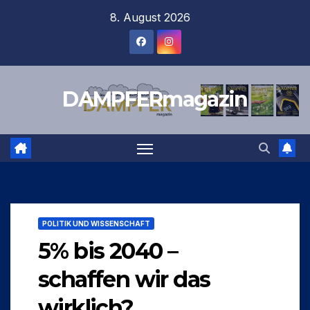
Zum
8. August 2026
Inhalt
springen
DAMPFERmagazin
POLITIK UND WISSENSCHAFT
5% bis 2040 –
schaffen wir das
wirklich?