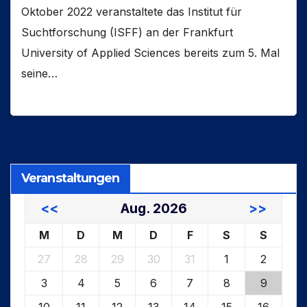
Oktober 2022 veranstaltete das Institut für
Suchtforschung (ISFF) an der Frankfurt
University of Applied Sciences bereits zum 5. Mal
seine…
Veranstaltungen
<<
Aug. 2026
>>
M
D
M
D
F
S
S
27
28
29
30
31
1
2
3
4
5
6
7
8
9
10
11
12
13
14
15
16