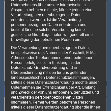
Unternehmens über unsere Internetseite in
<<
Aug. 2026
>>
Anspruch nehmen möchte, könnte jedoch eine
Verarbeitung personenbezogener Daten
M
D
M
D
F
S
S
erforderlich werden. Ist die Verarbeitung
27
28
29
30
31
1
2
personenbezogener Daten erforderlich und
besteht für eine solche Verarbeitung keine
3
4
5
6
7
8
9
gesetzliche Grundlage, holen wir generell eine
Einwilligung der betroffenen Person ein.
10
11
12
13
14
15
16
Die Verarbeitung personenbezogener Daten,
17
18
19
20
21
22
23
beispielsweise des Namens, der Anschrift, E-Mail-
Adresse oder Telefonnummer einer betroffenen
24
25
26
27
28
29
30
Person, erfolgt stets im Einklang mit der
31
1
2
3
4
5
6
Datenschutz-Grundverordnung und in
Übereinstimmung mit den für uns geltenden
landesspezifischen Datenschutzbestimmungen.
Mittels dieser Datenschutzerklärung möchte unser
Unternehmen die Öffentlichkeit über Art, Umfang
Suchen
und Zweck der von uns erhobenen, genutzten und
verarbeiteten personenbezogenen Daten
informieren. Ferner werden betroffene Personen
mittels dieser Datenschutzerklärung über die ihnen
Suchen