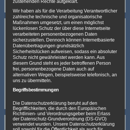
zustehenden Rechte aufgeklärt.
Wir haben als für die Verarbeitung Verantwortlicher
zahlreiche technische und organisatorische
Neueste Beiträge:
Maßnahmen umgesetzt, um einen möglichst
lückenlosen Schutz der über diese Internetseite
verarbeiteten personenbezogenen Daten
The Hall of Vape 2024
sicherzustellen. Dennoch können Internetbasierte
Datenübertragungen grundsätzlich
Sicherheitslücken aufweisen, sodass ein absoluter
DICODES goes small
Schutz nicht gewährleistet werden kann. Aus
diesem Grund steht es jeder betroffenen Person
InterTabac 2023 (Teil 1)
frei, personenbezogene Daten auch auf
alternativen Wegen, beispielsweise telefonisch, an
uns zu übermitteln.
InterTabac & InterSupply Messe-Duo 2023
Begriffsbestimmungen
IMIST EPICSTORM SI DNA 100C
Die Datenschutzerklärung beruht auf den
Begrifflichkeiten, die durch den Europäischen
Richtlinien- und Verordnungsgeber beim Erlass
Neueste Kommentare:
der Datenschutz-Grundverordnung (DS-GVO)
verwendet wurden. Unsere Datenschutzerklärung
soll sowohl für die Öffentlichkeit als auch für