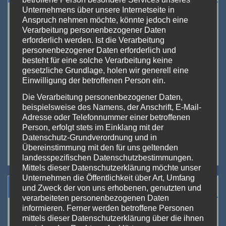
betroffene Person besondere Services unseres
Unternehmens über unsere Internetseite in
<<
Aug. 2026
>>
Anspruch nehmen möchte, könnte jedoch eine
Verarbeitung personenbezogener Daten
M
D
M
D
F
S
S
erforderlich werden. Ist die Verarbeitung
27
28
29
30
31
1
2
personenbezogener Daten erforderlich und
besteht für eine solche Verarbeitung keine
3
4
5
6
7
8
9
gesetzliche Grundlage, holen wir generell eine
Einwilligung der betroffenen Person ein.
10
11
12
13
14
15
16
Die Verarbeitung personenbezogener Daten,
17
18
19
20
21
22
23
beispielsweise des Namens, der Anschrift, E-Mail-
Adresse oder Telefonnummer einer betroffenen
24
25
26
27
28
29
30
Person, erfolgt stets im Einklang mit der
Datenschutz-Grundverordnung und in
31
1
2
3
4
5
6
Übereinstimmung mit den für uns geltenden
landesspezifischen Datenschutzbestimmungen.
Mittels dieser Datenschutzerklärung möchte unser
Unternehmen die Öffentlichkeit über Art, Umfang
Suchen
und Zweck der von uns erhobenen, genutzten und
verarbeiteten personenbezogenen Daten
informieren. Ferner werden betroffene Personen
mittels dieser Datenschutzerklärung über die ihnen
Suchen