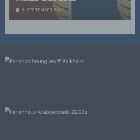
personenbezogenen Daten verwendet
werden, um bestimmte persönliche Aspekte,
9. SEPTEMBER 2023
die sich auf eine natürliche Person beziehen,
zu bewerten, insbesondere, um Aspekte
bezüglich Arbeitsleistung, wirtschaftlicher
Lage, Gesundheit, persönlicher Vorlieben,
Interessen, Zuverlässigkeit, Verhalten,
Aufenthaltsort oder Ortswechsel dieser
natürlichen Person zu analysieren oder
vorherzusagen.
f) Pseudonymisierung
Pseudonymisierung ist die Verarbeitung
personenbezogener Daten in einer Weise,
auf welche die personenbezogenen Daten
ohne Hinzuziehung zusätzlicher
Informationen nicht mehr einer spezifischen
betroffenen Person zugeordnet werden
können, sofern diese zusätzlichen
Informationen gesondert aufbewahrt werden
und technischen und organisatorischen
Maßnahmen unterliegen, die gewährleisten,