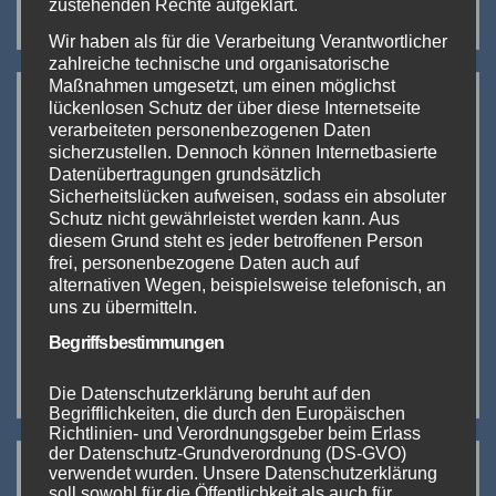
zustehenden Rechte aufgeklärt.
Wir haben als für die Verarbeitung Verantwortlicher
zahlreiche technische und organisatorische
Neueste Beiträge:
Maßnahmen umgesetzt, um einen möglichst
lückenlosen Schutz der über diese Internetseite
verarbeiteten personenbezogenen Daten
The Hall of Vape 2024
sicherzustellen. Dennoch können Internetbasierte
Datenübertragungen grundsätzlich
Sicherheitslücken aufweisen, sodass ein absoluter
DICODES goes small
Schutz nicht gewährleistet werden kann. Aus
diesem Grund steht es jeder betroffenen Person
InterTabac 2023 (Teil 1)
frei, personenbezogene Daten auch auf
alternativen Wegen, beispielsweise telefonisch, an
uns zu übermitteln.
InterTabac & InterSupply Messe-Duo 2023
Begriffsbestimmungen
IMIST EPICSTORM SI DNA 100C
Die Datenschutzerklärung beruht auf den
Begrifflichkeiten, die durch den Europäischen
Richtlinien- und Verordnungsgeber beim Erlass
Neueste Kommentare:
der Datenschutz-Grundverordnung (DS-GVO)
verwendet wurden. Unsere Datenschutzerklärung
soll sowohl für die Öffentlichkeit als auch für