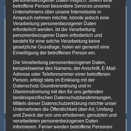
personenbezogener Daten möglich. Sofern eine
betroffene Person besondere Services unseres
Veranstaltungen
Unternehmens über unsere Internetseite in
Anspruch nehmen möchte, könnte jedoch eine
Verarbeitung personenbezogener Daten
<<
Aug. 2026
>>
erforderlich werden. Ist die Verarbeitung
personenbezogener Daten erforderlich und
M
D
M
D
F
S
S
besteht für eine solche Verarbeitung keine
27
28
29
30
31
1
2
gesetzliche Grundlage, holen wir generell eine
Einwilligung der betroffenen Person ein.
3
4
5
6
7
8
9
Die Verarbeitung personenbezogener Daten,
10
11
12
13
14
15
16
beispielsweise des Namens, der Anschrift, E-Mail-
Adresse oder Telefonnummer einer betroffenen
17
18
19
20
21
22
23
Person, erfolgt stets im Einklang mit der
Datenschutz-Grundverordnung und in
24
25
26
27
28
29
30
Übereinstimmung mit den für uns geltenden
31
1
2
3
4
5
6
landesspezifischen Datenschutzbestimmungen.
Mittels dieser Datenschutzerklärung möchte unser
Unternehmen die Öffentlichkeit über Art, Umfang
und Zweck der von uns erhobenen, genutzten und
verarbeiteten personenbezogenen Daten
Suchen
informieren. Ferner werden betroffene Personen