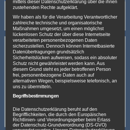
mittels dieser Datenschutzerklärung über die ihnen
zustehenden Rechte aufgeklärt.
Suchen
Wir haben als für die Verarbeitung Verantwortlicher
zahlreiche technische und organisatorische
Maßnahmen umgesetzt, um einen möglichst
lückenlosen Schutz der über diese Internetseite
Neueste Beiträge:
verarbeiteten personenbezogenen Daten
sicherzustellen. Dennoch können Internetbasierte
Datenübertragungen grundsätzlich
The Hall of Vape 2024
Sicherheitslücken aufweisen, sodass ein absoluter
Schutz nicht gewährleistet werden kann. Aus
diesem Grund steht es jeder betroffenen Person
DICODES goes small
frei, personenbezogene Daten auch auf
alternativen Wegen, beispielsweise telefonisch, an
InterTabac 2023 (Teil 1)
uns zu übermitteln.
Begriffsbestimmungen
InterTabac & InterSupply Messe-Duo 2023
Die Datenschutzerklärung beruht auf den
Begrifflichkeiten, die durch den Europäischen
IMIST EPICSTORM SI DNA 100C
Richtlinien- und Verordnungsgeber beim Erlass
der Datenschutz-Grundverordnung (DS-GVO)