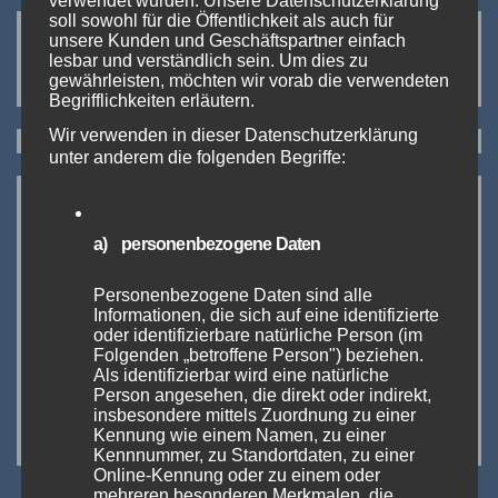
verwendet wurden. Unsere Datenschutzerklärung
soll sowohl für die Öffentlichkeit als auch für
Neueste Kommentare:
unsere Kunden und Geschäftspartner einfach
lesbar und verständlich sein. Um dies zu
Es sind keine Kommentare vorhanden.
gewährleisten, möchten wir vorab die verwendeten
Begrifflichkeiten erläutern.
Wir verwenden in dieser Datenschutzerklärung
unter anderem die folgenden Begriffe:
a) personenbezogene Daten
Personenbezogene Daten sind alle
Informationen, die sich auf eine identifizierte
oder identifizierbare natürliche Person (im
Folgenden „betroffene Person") beziehen.
Als identifizierbar wird eine natürliche
Person angesehen, die direkt oder indirekt,
insbesondere mittels Zuordnung zu einer
https://www.intertabac.de
Kennung wie einem Namen, zu einer
Kennnummer, zu Standortdaten, zu einer
Online-Kennung oder zu einem oder
mehreren besonderen Merkmalen, die