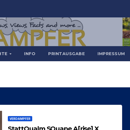
CHTE
INFO
PRINTAUSGABE
IMPRESSUM
VERDAMPFER
StattQualm SQuape A[rise] X