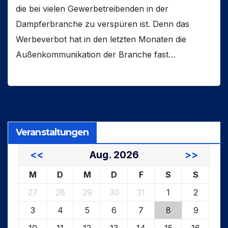
die bei vielen Gewerbetreibenden in der
Dampferbranche zu verspüren ist. Denn das
Werbeverbot hat in den letzten Monaten die
Außenkommunikation der Branche fast…
Veranstaltungen
<<
Aug. 2026
>>
M
D
M
D
F
S
S
27
28
29
30
31
1
2
3
4
5
6
7
8
9
10
11
12
13
14
15
16