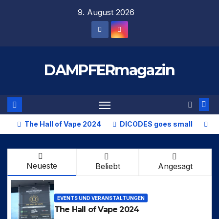
Zum
9. August 2026
Inhalt
springen
DAMPFERmagazin
The Hall of Vape 2024
DICODES goes small
In
Neueste
Beliebt
Angesagt
EVENTS UND VERANSTALTUNGEN
The Hall of Vape 2024